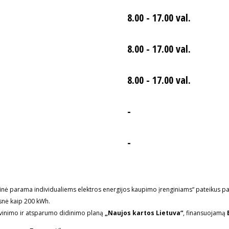
8.00 - 17.00 val.
8.00 - 17.00 val.
8.00 - 17.00 val.
-
-
icinė parama individualiems elektros energijos kaupimo įrenginiams“ pateikus p
esnė kaip 200 kWh.
ivinimo ir atsparumo didinimo planą
„Naujos kartos Lietuva“
, finansuojamą