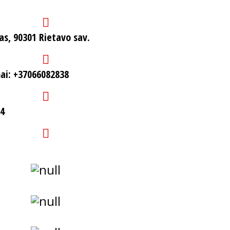
vas, 90301 Rietavo sav.
mai: +37066082838
94