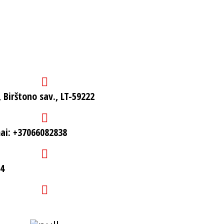
, Birštono sav., LT-59222
mai: +37066082838
94