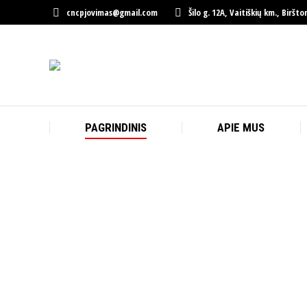
cncpjovimas@gmail.com
Šilo g. 12A, Vaitiškių km., Biršt
PAGRINDINIS
APIE MUS