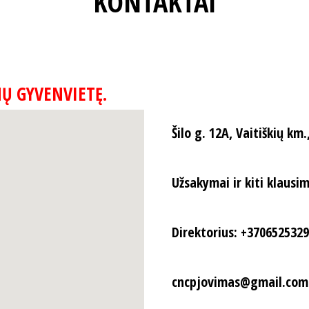
KONTAKTAI
Ų GYVENVIETĘ.
Šilo g. 12A, Vaitiškių km.
Užsakymai ir kiti klausi
Direktorius: +370652532
cncpjovimas@gmail.com