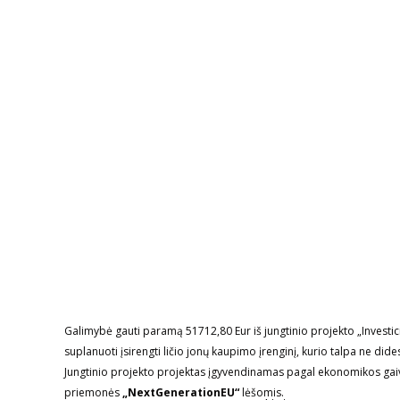
Galimybė gauti paramą 51712,80 Eur iš jungtinio projekto „Invest
suplanuoti įsirengti ličio jonų kaupimo įrenginį, kurio talpa ne did
Jungtinio projekto projektas įgyvendinamas pagal ekonomikos ga
priemonės
„NextGenerationEU“
lėšomis.