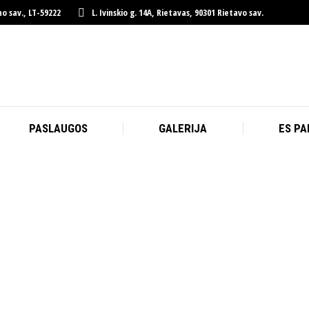
ono sav., LT-59222
L. Ivinskio g. 14A, Rietavas, 90301 Rietavo sav.
PASLAUGOS
GALERIJA
ES P