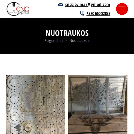
cncpjovimas@gmail.com
+370 660 82838
NUOTRAUKOS
You are here:
Pagrindinis
Nuotraukos